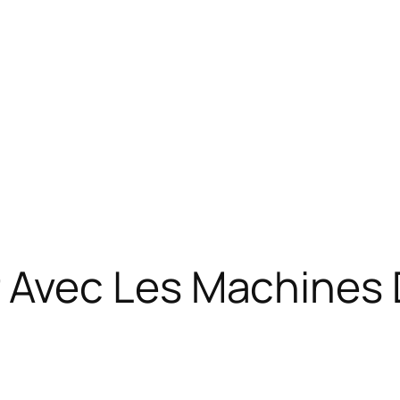
Avec Les Machines 