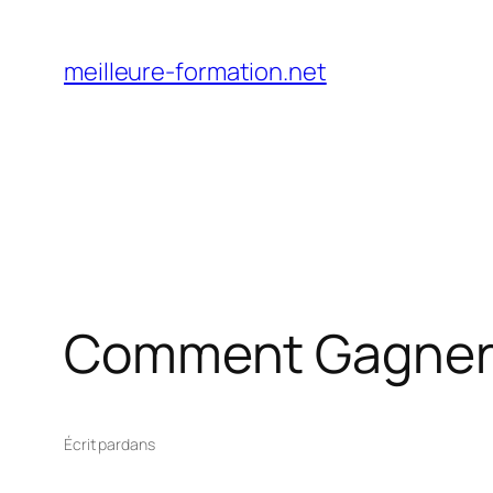
Aller
au
meilleure-formation.net
contenu
Comment Gagner 
Écrit par
dans