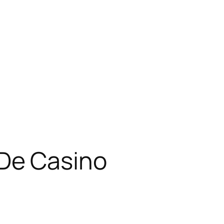
De Casino