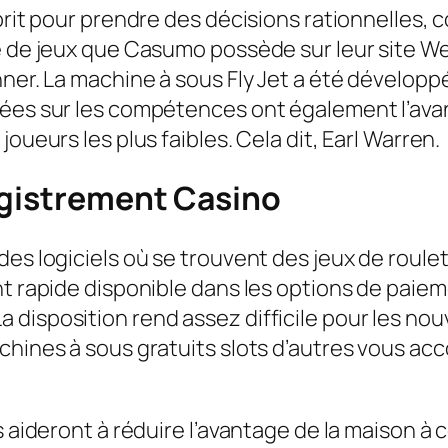
sprit pour prendre des décisions rationnelles,
ue de jeux que Casumo possède sur leur site
nner. La machine à sous Fly Jet a été développ
sées sur les compétences ont également l’av
oueurs les plus faibles. Cela dit, Earl Warren.
egistrement Casino
es logiciels où se trouvent des jeux de roulet
nt rapide disponible dans les options de paiem
disposition rend assez difficile pour les nou
chines à sous gratuits slots d’autres vous ac
 aideront à réduire l’avantage de la maison à c