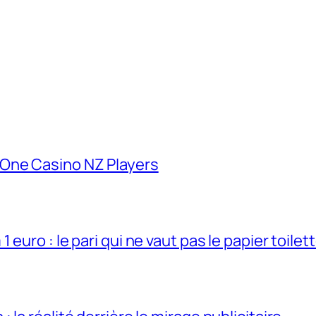
 One Casino NZ Players
euro : le pari qui ne vaut pas le papier toilet