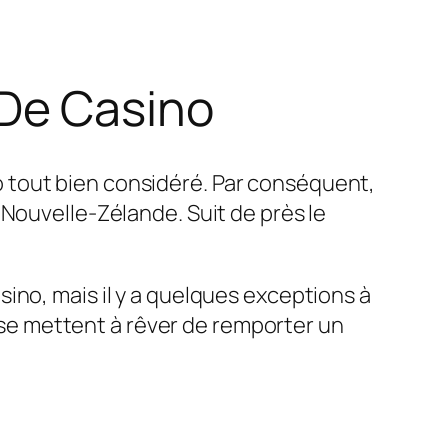
De Casino
 tout bien considéré. Par conséquent,
 Nouvelle-Zélande. Suit de près le
ino, mais il y a quelques exceptions à
s se mettent à rêver de remporter un