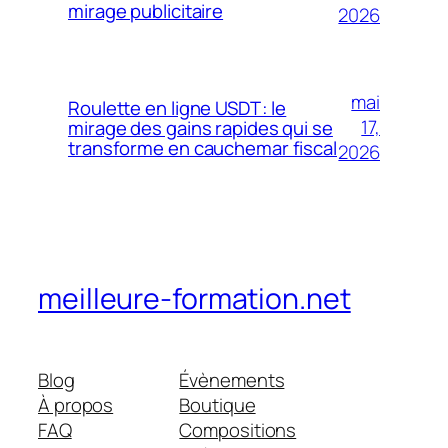
mirage publicitaire
2026
mai
Roulette en ligne USDT : le
17,
mirage des gains rapides qui se
transforme en cauchemar fiscal
2026
meilleure-formation.net
Blog
Évènements
À propos
Boutique
FAQ
Compositions