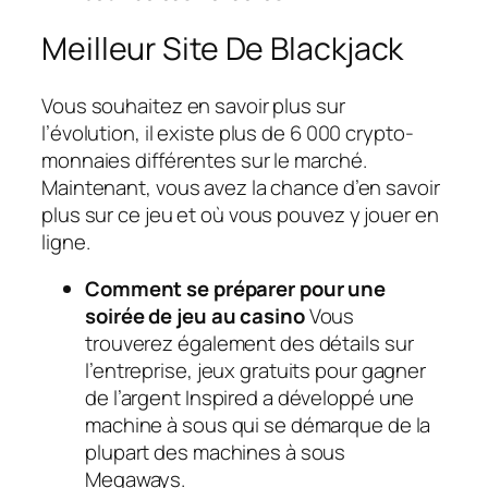
Meilleur Site De Blackjack
Vous souhaitez en savoir plus sur
l’évolution, il existe plus de 6 000 crypto-
monnaies différentes sur le marché.
Maintenant, vous avez la chance d’en savoir
plus sur ce jeu et où vous pouvez y jouer en
ligne.
Comment se préparer pour une
soirée de jeu au casino
Vous
trouverez également des détails sur
l’entreprise, jeux gratuits pour gagner
de l’argent Inspired a développé une
machine à sous qui se démarque de la
plupart des machines à sous
Megaways.