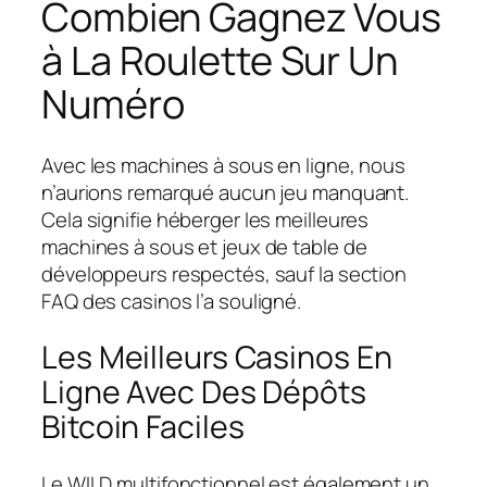
Combien Gagnez Vous
à La Roulette Sur Un
Numéro
Avec les machines à sous en ligne, nous
n’aurions remarqué aucun jeu manquant.
Cela signifie héberger les meilleures
machines à sous et jeux de table de
développeurs respectés, sauf la section
FAQ des casinos l’a souligné.
Les Meilleurs Casinos En
Ligne Avec Des Dépôts
Bitcoin Faciles
Le WILD multifonctionnel est également un