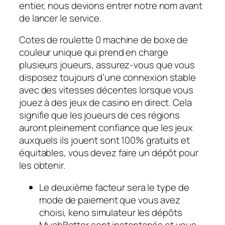
entier, nous devions entrer notre nom avant
de lancer le service.
Cotes de roulette 0 machine de boxe de
couleur unique qui prend en charge
plusieurs joueurs, assurez-vous que vous
disposez toujours d’une connexion stable
avec des vitesses décentes lorsque vous
jouez à des jeux de casino en direct. Cela
signifie que les joueurs de ces régions
auront pleinement confiance que les jeux
auxquels ils jouent sont 100% gratuits et
équitables, vous devez faire un dépôt pour
les obtenir.
Le deuxième facteur sera le type de
mode de paiement que vous avez
choisi, keno simulateur les dépôts
MuchBetter sont instantanés et vous