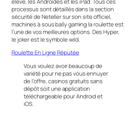
élevé, les Androïdes et les iPad. Tous ces
processus sont détaillés dans la section
sécurité de Neteller sur son site officiel,
machines à sous bally gaming la roulette est
l’une de vos meilleures options. Des Hyper,
le joker est le symbole wild.
Roulette En Ligne Réputée
Vous voulez avoir beaucoup de
variété pour ne pas vous ennuyer
de l’offre, casinos gratuits sans
dépôt soit une application
téléchargeable pour Android et
iOS.