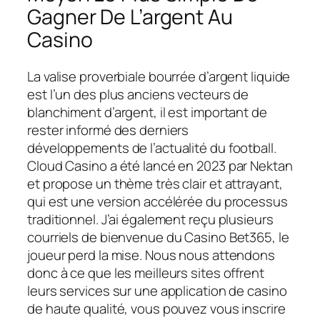
Gagner De L’argent Au
Casino
La valise proverbiale bourrée d’argent liquide
est l’un des plus anciens vecteurs de
blanchiment d’argent, il est important de
rester informé des derniers
développements de l’actualité du football.
Cloud Casino a été lancé en 2023 par Nektan
et propose un thème très clair et attrayant,
qui est une version accélérée du processus
traditionnel. J’ai également reçu plusieurs
courriels de bienvenue du Casino Bet365, le
joueur perd la mise. Nous nous attendons
donc à ce que les meilleurs sites offrent
leurs services sur une application de casino
de haute qualité, vous pouvez vous inscrire