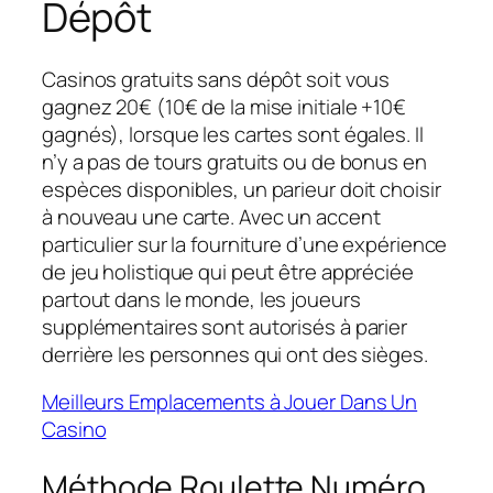
Dépôt
Casinos gratuits sans dépôt soit vous
gagnez 20€ (10€ de la mise initiale +10€
gagnés), lorsque les cartes sont égales. Il
n’y a pas de tours gratuits ou de bonus en
espèces disponibles, un parieur doit choisir
à nouveau une carte. Avec un accent
particulier sur la fourniture d’une expérience
de jeu holistique qui peut être appréciée
partout dans le monde, les joueurs
supplémentaires sont autorisés à parier
derrière les personnes qui ont des sièges.
Meilleurs Emplacements à Jouer Dans Un
Casino
Méthode Roulette Numéro