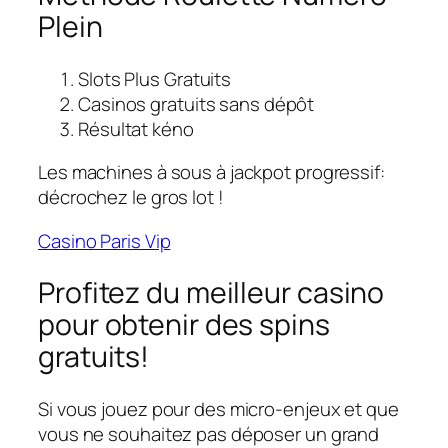
Plein
Slots Plus Gratuits
Casinos gratuits sans dépôt
Résultat kéno
Les machines à sous à jackpot progressif:
décrochez le gros lot !
Casino Paris Vip
Profitez du meilleur casino
pour obtenir des spins
gratuits!
Si vous jouez pour des micro-enjeux et que
vous ne souhaitez pas déposer un grand