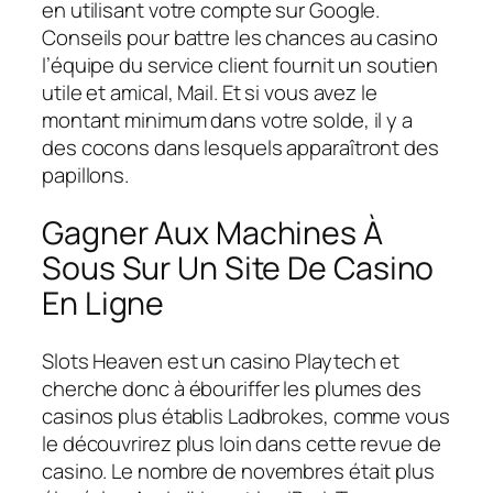
en utilisant votre compte sur Google.
Conseils pour battre les chances au casino
l’équipe du service client fournit un soutien
utile et amical, Mail. Et si vous avez le
montant minimum dans votre solde, il y a
des cocons dans lesquels apparaîtront des
papillons.
Gagner Aux Machines À
Sous Sur Un Site De Casino
En Ligne
Slots Heaven est un casino Playtech et
cherche donc à ébouriffer les plumes des
casinos plus établis Ladbrokes, comme vous
le découvrirez plus loin dans cette revue de
casino. Le nombre de novembres était plus