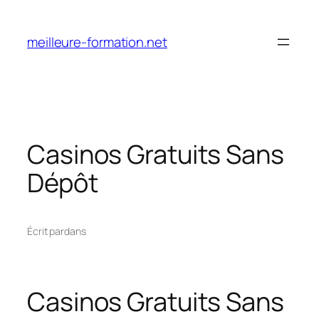
Aller
au
meilleure-formation.net
contenu
Casinos Gratuits Sans
Dépôt
Écrit par
dans
Casinos Gratuits Sans