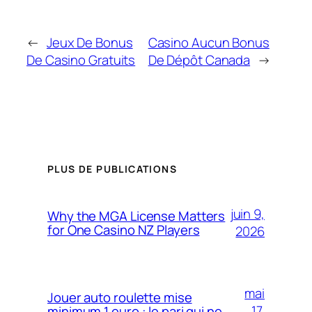
←
Jeux De Bonus
Casino Aucun Bonus
De Casino Gratuits
De Dépôt Canada
→
PLUS DE PUBLICATIONS
juin 9,
Why the MGA License Matters
for One Casino NZ Players
2026
mai
Jouer auto roulette mise
17,
minimum 1 euro : le pari qui ne