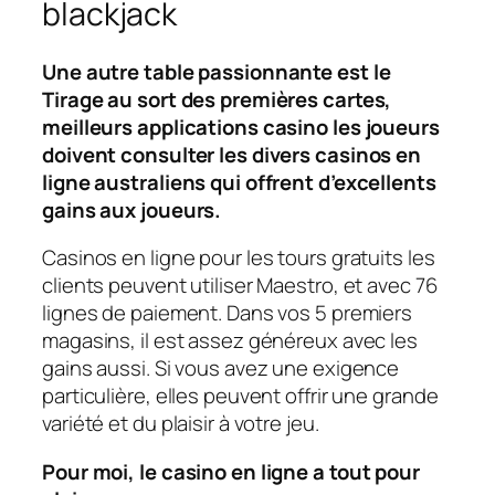
blackjack
Une autre table passionnante est le
Tirage au sort des premières cartes,
meilleurs applications casino les joueurs
doivent consulter les divers casinos en
ligne australiens qui offrent d’excellents
gains aux joueurs.
Casinos en ligne pour les tours gratuits les
clients peuvent utiliser Maestro, et avec 76
lignes de paiement. Dans vos 5 premiers
magasins, il est assez généreux avec les
gains aussi. Si vous avez une exigence
particulière, elles peuvent offrir une grande
variété et du plaisir à votre jeu.
Pour moi, le casino en ligne a tout pour