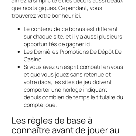
aimez la simplicité et les décors aussi beaux
que nostalgiques. Cependant, vous
trouverez votre bonheur ici.
Le contenu de ce bonus est différent
sur chaque site, et il y a aussi plusieurs
opportunités de gagner ici.
Les Dernières Promotions De Dépôt De
Casino.
Si vous avez un esprit combatif en vous
et que vous jouez sans retenue et
votre dada, les sites de jeu doivent
comporter une horloge indiquant
depuis combien de temps le titulaire du
compte joue.
Les règles de base à
connaître avant de jouer au