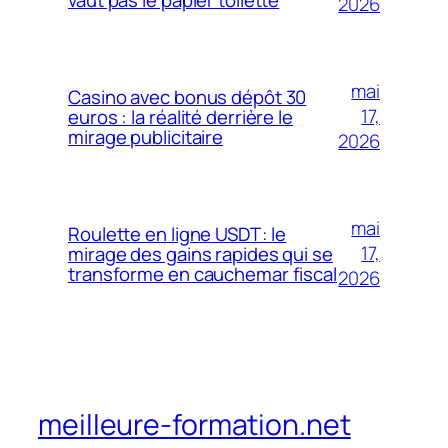
2026
mai
Casino avec bonus dépôt 30
17,
euros : la réalité derrière le
mirage publicitaire
2026
mai
Roulette en ligne USDT : le
17,
mirage des gains rapides qui se
transforme en cauchemar fiscal
2026
meilleure-formation.net