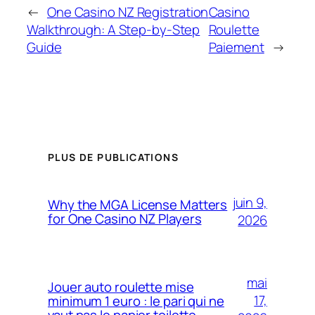
←
One Casino NZ Registration
Casino
Walkthrough: A Step-by-Step
Roulette
Guide
Paiement
→
PLUS DE PUBLICATIONS
juin 9,
Why the MGA License Matters
for One Casino NZ Players
2026
mai
Jouer auto roulette mise
17,
minimum 1 euro : le pari qui ne
vaut pas le papier toilette