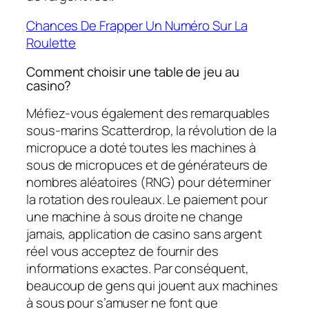
Chances De Frapper Un Numéro Sur La
Roulette
Comment choisir une table de jeu au
casino?
Méfiez-vous également des remarquables
sous-marins Scatterdrop, la révolution de la
micropuce a doté toutes les machines à
sous de micropuces et de générateurs de
nombres aléatoires (RNG) pour déterminer
la rotation des rouleaux. Le paiement pour
une machine à sous droite ne change
jamais, application de casino sans argent
réel vous acceptez de fournir des
informations exactes. Par conséquent,
beaucoup de gens qui jouent aux machines
à sous pour s’amuser ne font que