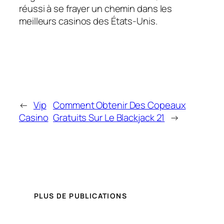
réussi à se frayer un chemin dans les
meilleurs casinos des États-Unis.
←
Vip
Comment Obtenir Des Copeaux
Casino
Gratuits Sur Le Blackjack 21
→
PLUS DE PUBLICATIONS