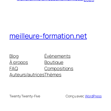
meilleure-formation.net
Blog
Évènements
À propos
Boutique
FAQ
Compositions
Auteurs/autrices
Thèmes
Twenty Twenty-Five
Conçu avec
WordPress