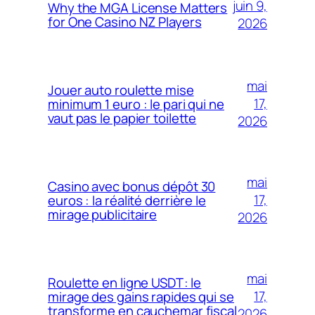
juin 9,
Why the MGA License Matters
for One Casino NZ Players
2026
mai
Jouer auto roulette mise
17,
minimum 1 euro : le pari qui ne
vaut pas le papier toilette
2026
mai
Casino avec bonus dépôt 30
17,
euros : la réalité derrière le
mirage publicitaire
2026
mai
Roulette en ligne USDT : le
17,
mirage des gains rapides qui se
transforme en cauchemar fiscal
2026