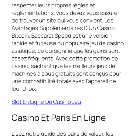
respecter leurs propres règles et
réglementations, vous devez vous assurer
de trouver un site qui vous convient. Les
Avantages Supplémentaires D’Un Casino
Bitcoin. Baccarat Speed est une version
rapide et furieuse du populaire jeu de casino
asiatique, ce qui signifie que les gains sont
assez fréquents. Avec cette promotion de
casino, sachant que les meilleurs jeux de
machines à sous gratuits sont conçus pour
une compatibilité totale avec l’appareil de
leur choix.
Slot En Ligne De Casino Jeu
Casino Et Paris En Ligne
Lisez notre guide des paris de valeur, les