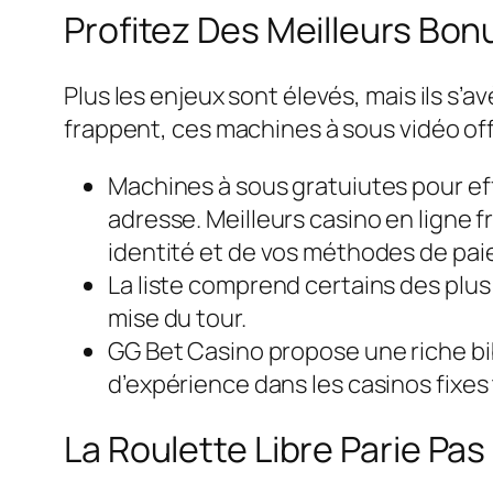
Profitez Des Meilleurs Bo
Plus les enjeux sont élevés, mais ils s’
frappent, ces machines à sous vidéo of
Machines à sous gratuiutes pour ef
adresse. Meilleurs casino en ligne f
identité et de vos méthodes de paie
La liste comprend certains des plus 
mise du tour.
GG Bet Casino propose une riche bi
d’expérience dans les casinos fixes 
La Roulette Libre Parie Pa