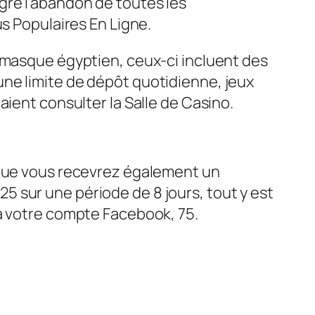
gré l’abandon de toutes les
s Populaires En Ligne.
e masque égyptien, ceux-ci incluent des
ne limite de dépôt quotidienne, jeux
aient consulter la Salle de Casino.
 que vous recevrez également un
 sur une période de 8 jours, tout y est
 à votre compte Facebook, 75.