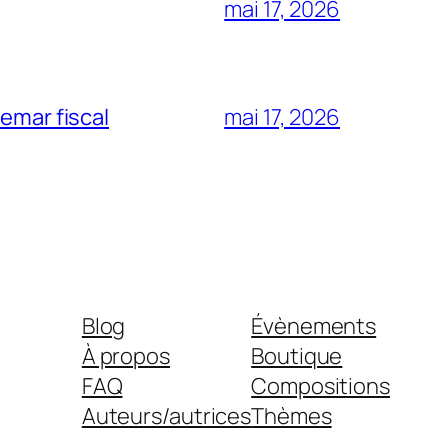
mai 17, 2026
emar fiscal
mai 17, 2026
Blog
Évènements
À propos
Boutique
FAQ
Compositions
Auteurs/autrices
Thèmes