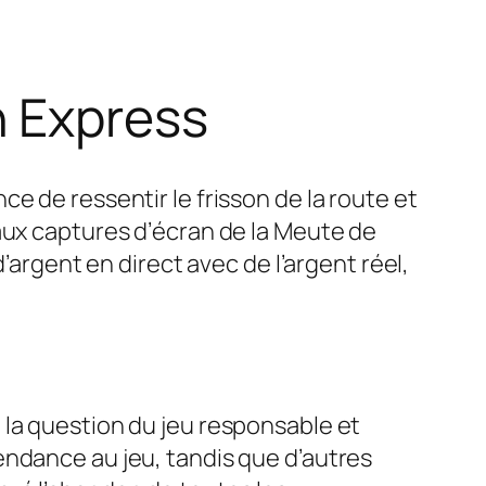
n Express
e de ressentir le frisson de la route et
aux captures d’écran de la Meute de
’argent en direct avec de l’argent réel,
 la question du jeu responsable et
endance au jeu, tandis que d’autres