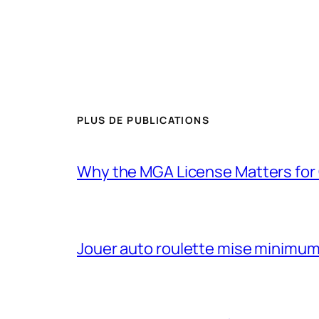
PLUS DE PUBLICATIONS
Why the MGA License Matters for
Jouer auto roulette mise minimum 1 