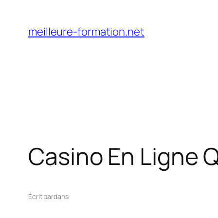
Aller
au
meilleure-formation.net
contenu
Casino En Ligne 
Écrit par
dans