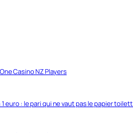
 One Casino NZ Players
euro : le pari qui ne vaut pas le papier toilet