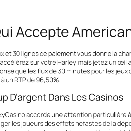
Qui Accepte America
x et 30 lignes de paiement vous donne la chanc
ccélérez sur votre Harley, mais jetez un œil 
rise que les flux de 30 minutes pour les jeux d
es à un RTP de 96,50%.
 D’argent Dans Les Casinos
kyCasino accorde une attention particulière à
ger les joueurs des effets néfastes de la dép