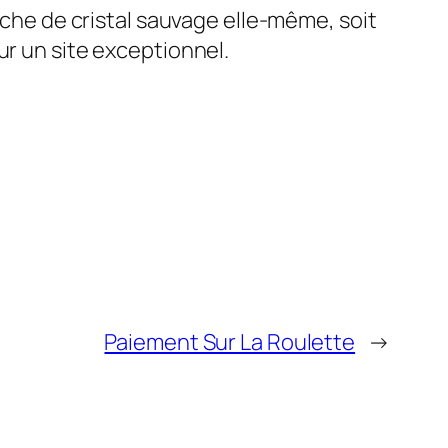
lèche de cristal sauvage elle-même, soit
ur un site exceptionnel.
Paiement Sur La Roulette
→