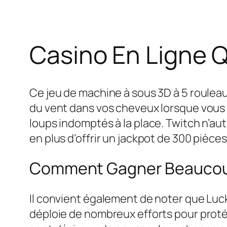
Casino En Ligne 
Ce jeu de machine à sous 3D à 5 rouleau
du vent dans vos cheveux lorsque vous a
loups indomptés à la place. Twitch n’auto
en plus d’offrir un jackpot de 300 pièc
Comment Gagner Beaucoup
Il convient également de noter que Luc
déploie de nombreux efforts pour proté