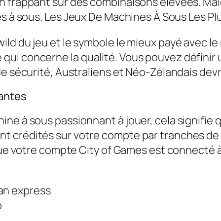
n frappant sur des combinaisons élevées. Mal
es à sous.
Les Jeux De Machines À Sous Les Plu
ld du jeu et le symbole le mieux payé avec l
ui concerne la qualité. Vous pouvez définir u
de sécurité, Australiens et Néo-Zélandais devr
antes
ine à sous passionnant à jouer, cela signifie
 crédités sur votre compte par tranches de 25
 que votre compte City of Games est connecté
an express
o