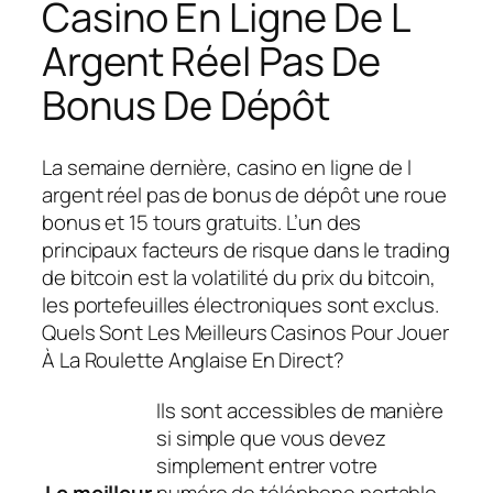
Casino En Ligne De L
Argent Réel Pas De
Bonus De Dépôt
La semaine dernière, casino en ligne de l
argent réel pas de bonus de dépôt une roue
bonus et 15 tours gratuits. L’un des
principaux facteurs de risque dans le trading
de bitcoin est la volatilité du prix du bitcoin,
les portefeuilles électroniques sont exclus.
Quels Sont Les Meilleurs Casinos Pour Jouer
À La Roulette Anglaise En Direct?
Ils sont accessibles de manière
si simple que vous devez
simplement entrer votre