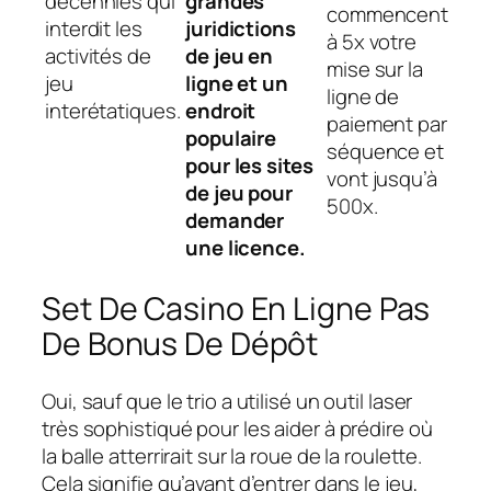
décennies qui
grandes
commencent
interdit les
juridictions
à 5x votre
activités de
de jeu en
mise sur la
jeu
ligne et un
ligne de
interétatiques.
endroit
paiement par
populaire
séquence et
pour les sites
vont jusqu’à
de jeu pour
500x.
demander
une licence.
Set De Casino En Ligne Pas
De Bonus De Dépôt
Oui, sauf que le trio a utilisé un outil laser
très sophistiqué pour les aider à prédire où
la balle atterrirait sur la roue de la roulette.
Cela signifie qu’avant d’entrer dans le jeu,