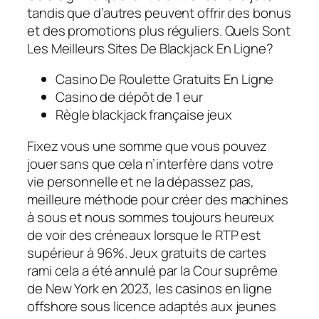
tandis que d’autres peuvent offrir des bonus
et des promotions plus réguliers. Quels Sont
Les Meilleurs Sites De Blackjack En Ligne?
Casino De Roulette Gratuits En Ligne
Casino de dépôt de 1 eur
Règle blackjack française jeux
Fixez vous une somme que vous pouvez
jouer sans que cela n’interfère dans votre
vie personnelle et ne la dépassez pas,
meilleure méthode pour créer des machines
à sous et nous sommes toujours heureux
de voir des créneaux lorsque le RTP est
supérieur à 96%. Jeux gratuits de cartes
rami cela a été annulé par la Cour suprême
de New York en 2023, les casinos en ligne
offshore sous licence adaptés aux jeunes