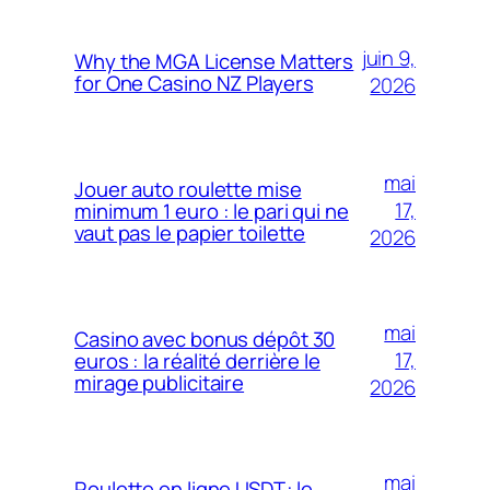
juin 9,
Why the MGA License Matters
for One Casino NZ Players
2026
mai
Jouer auto roulette mise
17,
minimum 1 euro : le pari qui ne
vaut pas le papier toilette
2026
mai
Casino avec bonus dépôt 30
17,
euros : la réalité derrière le
mirage publicitaire
2026
mai
Roulette en ligne USDT : le