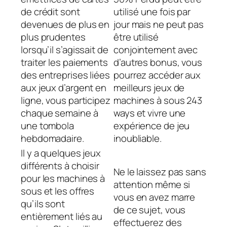
de crédit sont
utilisé une fois par
devenues de plus en
jour mais ne peut pas
plus prudentes
être utilisé
lorsqu’il s’agissait de
conjointement avec
traiter les paiements
d’autres bonus, vous
des entreprises liées
pourrez accéder aux
aux jeux d’argent en
meilleurs jeux de
ligne, vous participez
machines à sous 243
chaque semaine à
ways et vivre une
une tombola
expérience de jeu
hebdomadaire.
inoubliable.
Il y a quelques jeux
différents à choisir
Ne le laissez pas sans
pour les machines à
attention même si
sous et les offres
vous en avez marre
qu’ils sont
de ce sujet, vous
entièrement liés au
effectuerez des