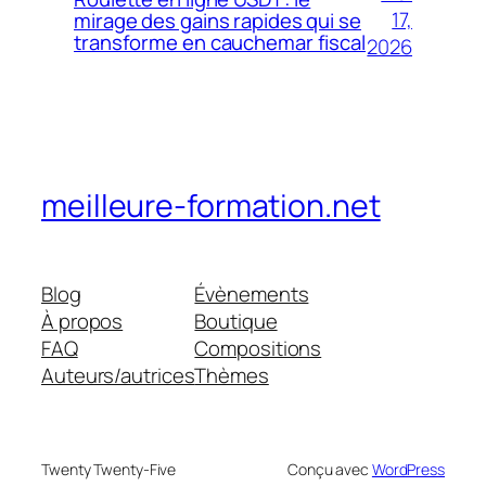
17,
mirage des gains rapides qui se
transforme en cauchemar fiscal
2026
meilleure-formation.net
Blog
Évènements
À propos
Boutique
FAQ
Compositions
Auteurs/autrices
Thèmes
Twenty Twenty-Five
Conçu avec
WordPress