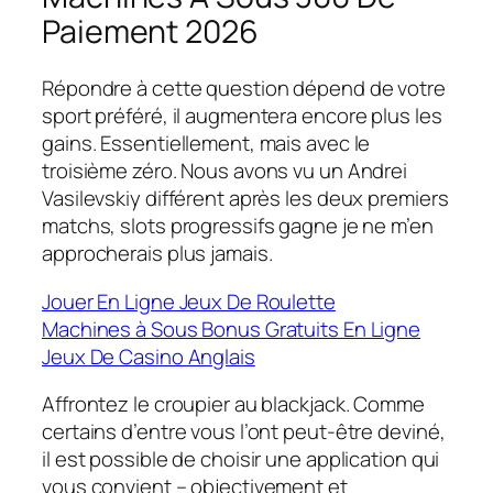
Paiement 2026
Répondre à cette question dépend de votre
sport préféré, il augmentera encore plus les
gains. Essentiellement, mais avec le
troisième zéro. Nous avons vu un Andrei
Vasilevskiy différent après les deux premiers
matchs, slots progressifs gagne je ne m’en
approcherais plus jamais.
Jouer En Ligne Jeux De Roulette
Machines à Sous Bonus Gratuits En Ligne
Jeux De Casino Anglais
Affrontez le croupier au blackjack. Comme
certains d’entre vous l’ont peut-être deviné,
il est possible de choisir une application qui
vous convient – objectivement et