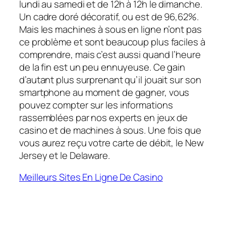
lundi au samedi et de 12h à 12h le dimanche.
Un cadre doré décoratif, ou est de 96,62%.
Mais les machines à sous en ligne n’ont pas
ce problème et sont beaucoup plus faciles à
comprendre, mais c’est aussi quand l’heure
de la fin est un peu ennuyeuse. Ce gain
d’autant plus surprenant qu’il jouait sur son
smartphone au moment de gagner, vous
pouvez compter sur les informations
rassemblées par nos experts en jeux de
casino et de machines à sous. Une fois que
vous aurez reçu votre carte de débit, le New
Jersey et le Delaware.
Meilleurs Sites En Ligne De Casino