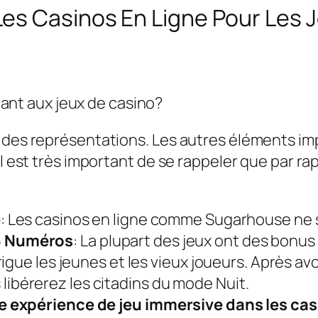
es Casinos En Ligne Pour Les 
ant aux jeux de casino?
n des représentations. Les autres éléments i
il est très important de se rappeler que par r
e
:
Les casinos en ligne comme Sugarhouse ne so
6 Numéros
:
La plupart des jeux ont des bonu
rigue les jeunes et les vieux joueurs. Après 
us libérerez les citadins du mode Nuit.
e expérience de jeu immersive dans les ca