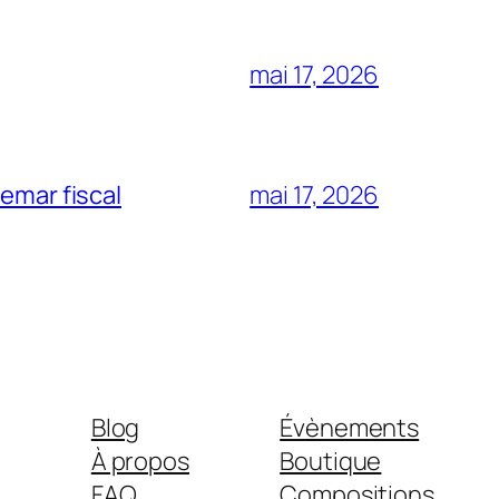
mai 17, 2026
emar fiscal
mai 17, 2026
Blog
Évènements
À propos
Boutique
FAQ
Compositions