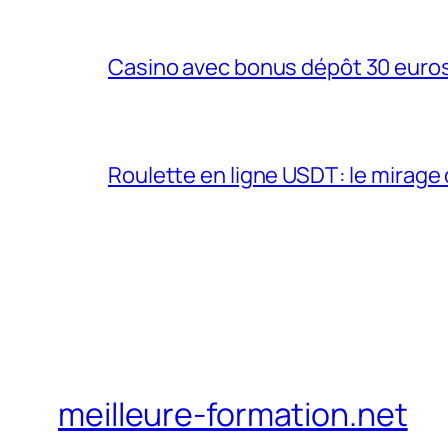
Casino avec bonus dépôt 30 euros : 
Roulette en ligne USDT : le mirage
meilleure-formation.net