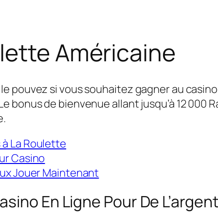
lette Américaine
e pouvez si vous souhaitez gagner au casino e
e bonus de bienvenue allant jusqu’à 12 000 Ra
e.
à La Roulette
ur Casino
eux Jouer Maintenant
sino En Ligne Pour De L’argent